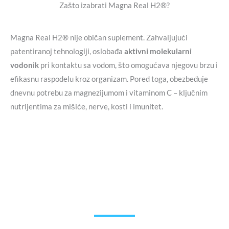
Zašto izabrati Magna Real H2®?
Magna Real H2® nije običan suplement. Zahvaljujući
patentiranoj tehnologiji, oslobađa
aktivni molekularni
vodonik
pri kontaktu sa vodom, što omogućava njegovu brzu i
efikasnu raspodelu kroz organizam. Pored toga, obezbeđuje
dnevnu potrebu za magnezijumom i vitaminom C – ključnim
nutrijentima za mišiće, nerve, kosti i imunitet.