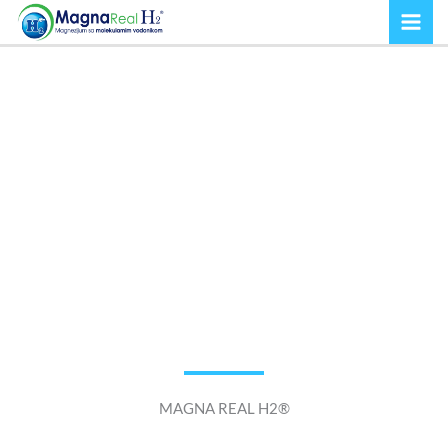
Пређи
на
садржај
MAGNA REAL H2®
MAGNA REAL H2®