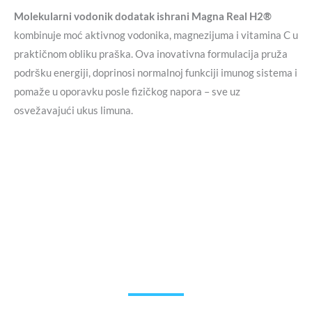
Molekularni vodonik dodatak ishrani Magna Real H2®
kombinuje moć aktivnog vodonika, magnezijuma i vitamina C u
praktičnom obliku praška. Ova inovativna formulacija pruža
podršku energiji, doprinosi normalnoj funkciji imunog sistema i
pomaže u oporavku posle fizičkog napora – sve uz
osvežavajući ukus limuna.