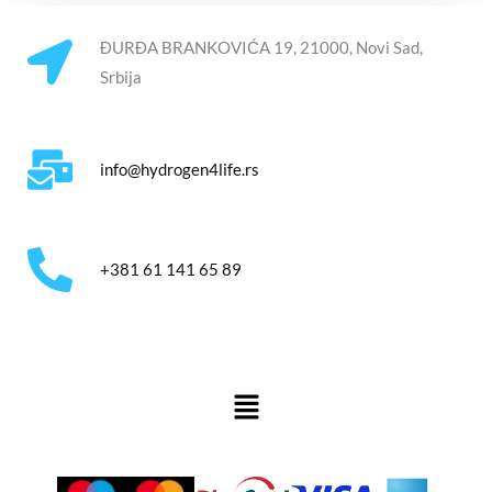
r
u
ĐURĐA BRANKOVIĆA 19, 21000, Novi Sad,
k
Srbija
a
*
info@hydrogen4life.rs
+381 61 141 65 89
Menu