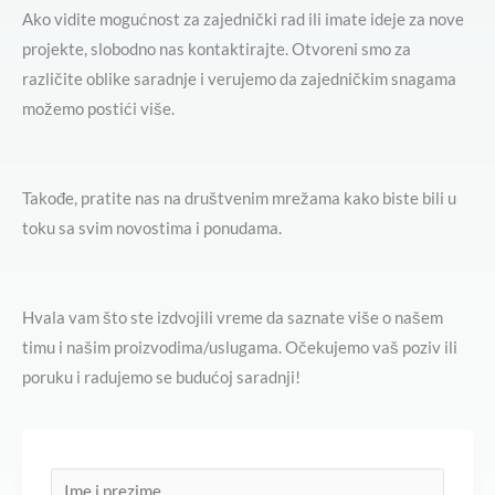
Ako vidite mogućnost za zajednički rad ili imate ideje za nove
projekte, slobodno nas kontaktirajte. Otvoreni smo za
različite oblike saradnje i verujemo da zajedničkim snagama
možemo postići više.
Takođe, pratite nas na društvenim mrežama kako biste bili u
toku sa svim novostima i ponudama.
Hvala vam što ste izdvojili vreme da saznate više o našem
timu i našim proizvodima/uslugama. Očekujemo vaš poziv ili
poruku i radujemo se budućoj saradnji!
I