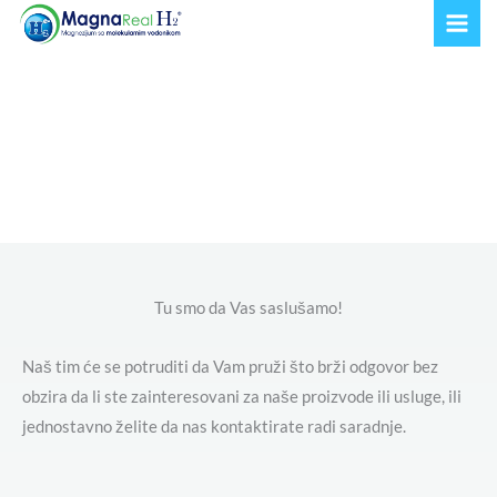
Пређи
на
садржај
Kontakt
Tu smo da Vas saslušamo!
Naš tim će se potruditi da Vam pruži što brži odgovor bez
obzira da li ste zainteresovani za naše proizvode ili usluge, ili
jednostavno želite da nas kontaktirate radi saradnje.