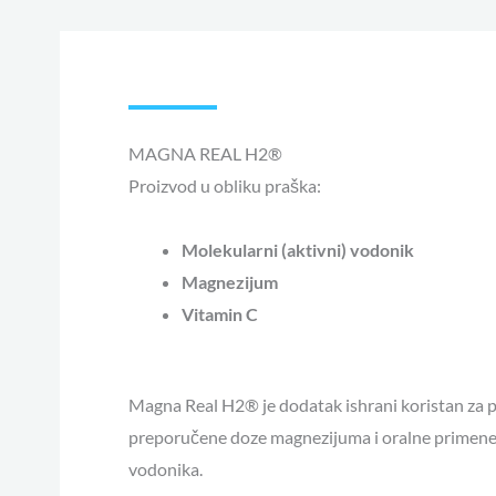
MAGNA REAL H2®
Proizvod u obliku praška:
Molekularni (aktivni) vodonik
Magnezijum
Vitamin C
Magna Real H2® je dodatak ishrani koristan za
preporučene doze magnezijuma i oralne primen
vodonika.