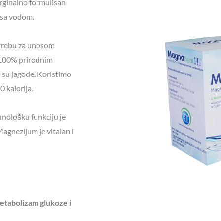
orginalno formulisan
 sa vodom.
trebu za unosom
 100% prirodnim
 su jagode. Koristimo
 kalorija.
unološku funkciju je
agnezijum je vitalan i
metabolizam glukoze i