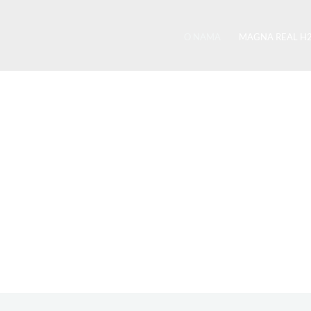
O NAMA
MAGNA REAL H
Magna real H2®