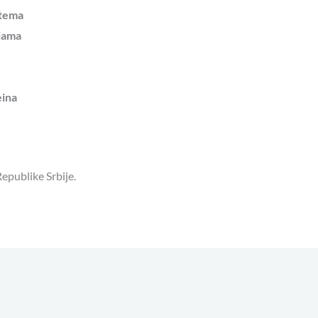
stema
ijama
eina
epublike Srbije.