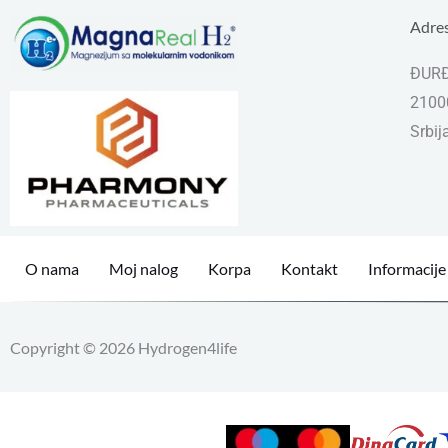
Adre
ĐURĐ
21000
Srbij
O nama
Moj nalog
Korpa
Kontakt
Informacije
Copyright © 2026 Hydrogen4life