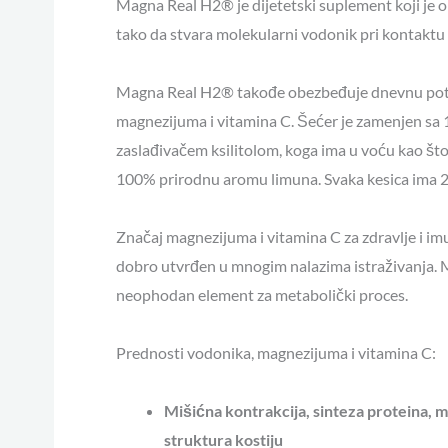
Magna Real H2® je dijetetski suplement koji je 
tako da stvara molekularni vodonik pri kontaktu
Magna Real H2® takođe obezbeđuje dnevnu po
magnezijuma i vitamina C. Šećer je zamenjen sa
zaslađivačem ksilitolom, koga ima u voću kao što
100% prirodnu aromu limuna. Svaka kesica ima 20
Značaj magnezijuma i vitamina C za zdravlje i im
dobro utvrđen u mnogim nalazima istraživanja. M
neophodan element za metabolički proces.
Prednosti vodonika, magnezijuma i vitamina C:
Mišićna kontrakcija, sinteza proteina, 
struktura kostiju