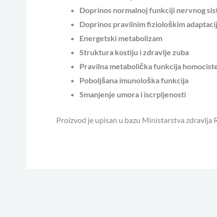
Doprinos normalnoj funkciji nervnog si
Doprinos pravilnim fiziološkim adaptac
Energetski metabolizam
Struktura kostiju i zdravlje zuba
Pravilna metabolička funkcija homocist
Poboljšana imunološka funkcija
Smanjenje umora i iscrpljenosti
Proizvod je upisan u bazu Ministarstva zdravlja R